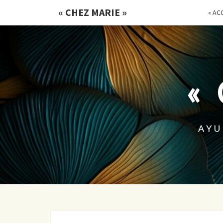
« CHEZ MARIE »
« ACC
«
AYU