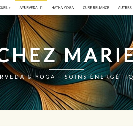
UEIL »
AYURVEDA
HATHA YOGA
CURE RELIANCE
AUTRES 
 CHEZ MARIE
RVEDA & YOGA – SOINS ÉNERGÉTI